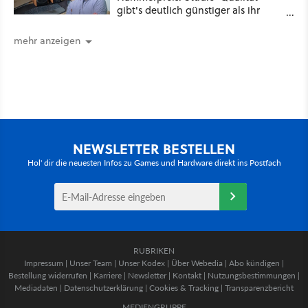
gibt's deutlich günstiger als ihr
denkt!
mehr anzeigen
NEWSLETTER BESTELLEN
Hol' dir die neuesten Infos zu Games und Hardware direkt ins Postfach
RUBRIKEN
Impressum
|
Unser Team
|
Unser Kodex
|
Über Webedia
|
Abo kündigen
|
Bestellung widerrufen
|
Karriere
|
Newsletter
|
Kontakt
|
Nutzungsbestimmungen
|
Mediadaten
|
Datenschutzerklärung
|
Cookies & Tracking
|
Transparenzbericht
MEDIENGRUPPE