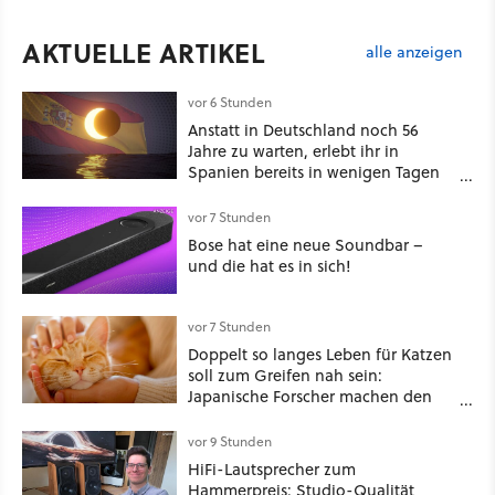
AKTUELLE ARTIKEL
alle anzeigen
vor 6 Stunden
Anstatt in Deutschland noch 56
Jahre zu warten, erlebt ihr in
Spanien bereits in wenigen Tagen
ein schattiges Sommer-Spektakel
vor 7 Stunden
Bose hat eine neue Soundbar –
und die hat es in sich!
vor 7 Stunden
Doppelt so langes Leben für Katzen
soll zum Greifen nah sein:
Japanische Forscher machen den
Traum vieler Tierbesitzer angeblich
wahr, doch über 1.200 Kommentare
vor 9 Stunden
zeigen, dass es nicht so einfach ist
HiFi-Lautsprecher zum
Hammerpreis: Studio-Qualität