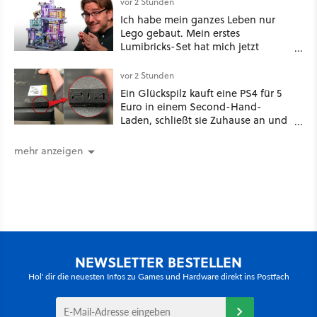
vor 2 Stunden
Ich habe mein ganzes Leben nur
Lego gebaut. Mein erstes
Lumibricks-Set hat mich jetzt
nachhaltig beeindruckt: Game
Stack im Test
vor 2 Stunden
Ein Glückspilz kauft eine PS4 für 5
Euro in einem Second-Hand-
Laden, schließt sie Zuhause an und
schon hat er seine erste
funktionierende PlayStation [Best of
mehr anzeigen
GameStar]
NEWSLETTER BESTELLEN
Hol' dir die neuesten Infos zu Games und Hardware direkt ins Postfach