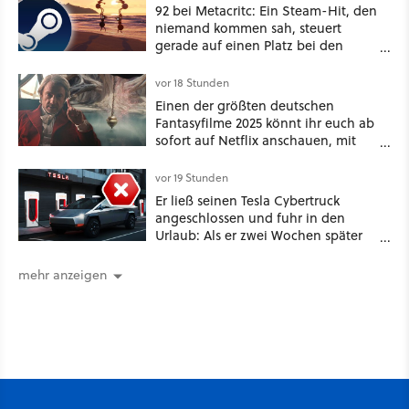
92 bei Metacritc: Ein Steam-Hit, den
niemand kommen sah, steuert
gerade auf einen Platz bei den
Game Awards zu
vor 18 Stunden
Einen der größten deutschen
Fantasyfilme 2025 könnt ihr euch ab
sofort auf Netflix anschauen, mit
dabei: ein Star aus Der Hobbit
vor 19 Stunden
Er ließ seinen Tesla Cybertruck
angeschlossen und fuhr in den
Urlaub: Als er zwei Wochen später
zurückkam, sprang der Truck nicht
mehr an [Best of GameStar]
mehr anzeigen