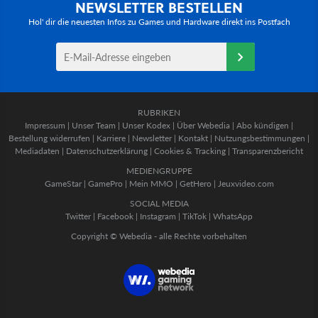
NEWSLETTER BESTELLEN
Hol' dir die neuesten Infos zu Games und Hardware direkt ins Postfach
RUBRIKEN
Impressum
|
Unser Team
|
Unser Kodex
|
Über Webedia
|
Abo kündigen
|
Bestellung widerrufen
|
Karriere
|
Newsletter
|
Kontakt
|
Nutzungsbestimmungen
|
Mediadaten
|
Datenschutzerklärung
|
Cookies & Tracking
|
Transparenzbericht
MEDIENGRUPPE
GameStar
|
GamePro
|
Mein MMO
|
GetHero
|
Jeuxvideo.com
SOCIAL MEDIA
Twitter
|
Facebook
|
Instagram
|
TikTok
|
WhatsApp
Copyright © Webedia - alle Rechte vorbehalten