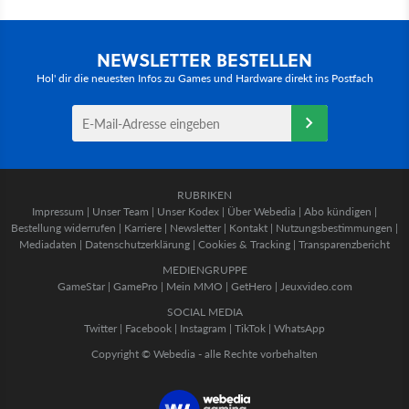
NEWSLETTER BESTELLEN
Hol' dir die neuesten Infos zu Games und Hardware direkt ins Postfach
RUBRIKEN
Impressum
|
Unser Team
|
Unser Kodex
|
Über Webedia
|
Abo kündigen
|
Bestellung widerrufen
|
Karriere
|
Newsletter
|
Kontakt
|
Nutzungsbestimmungen
|
Mediadaten
|
Datenschutzerklärung
|
Cookies & Tracking
|
Transparenzbericht
MEDIENGRUPPE
GameStar
|
GamePro
|
Mein MMO
|
GetHero
|
Jeuxvideo.com
SOCIAL MEDIA
Twitter
|
Facebook
|
Instagram
|
TikTok
|
WhatsApp
Copyright © Webedia - alle Rechte vorbehalten