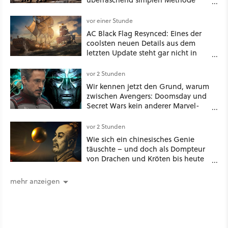
eine tiefe Höhle und hinterließen
Spuren für die Ewigkeit
vor einer Stunde
AC Black Flag Resynced: Eines der
coolsten neuen Details aus dem
letzten Update steht gar nicht in
den Patch Notes
vor 2 Stunden
Wir kennen jetzt den Grund, warum
zwischen Avengers: Doomsday und
Secret Wars kein anderer Marvel-
Film erscheint
vor 2 Stunden
Wie sich ein chinesisches Genie
täuschte – und doch als Dompteur
von Drachen und Kröten bis heute
Recht behält [Best of GameStar]
mehr anzeigen