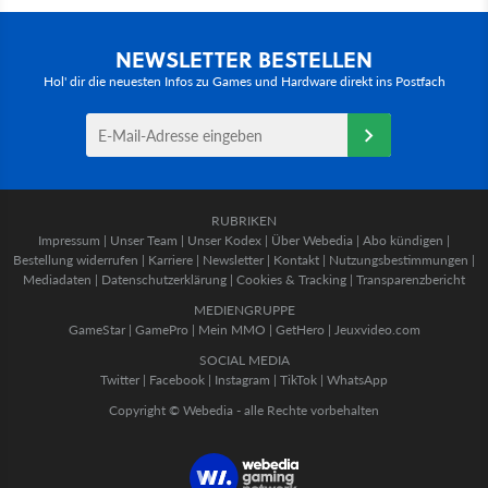
NEWSLETTER BESTELLEN
Hol' dir die neuesten Infos zu Games und Hardware direkt ins Postfach
RUBRIKEN
Impressum
|
Unser Team
|
Unser Kodex
|
Über Webedia
|
Abo kündigen
|
Bestellung widerrufen
|
Karriere
|
Newsletter
|
Kontakt
|
Nutzungsbestimmungen
|
Mediadaten
|
Datenschutzerklärung
|
Cookies & Tracking
|
Transparenzbericht
MEDIENGRUPPE
GameStar
|
GamePro
|
Mein MMO
|
GetHero
|
Jeuxvideo.com
SOCIAL MEDIA
Twitter
|
Facebook
|
Instagram
|
TikTok
|
WhatsApp
Copyright © Webedia - alle Rechte vorbehalten