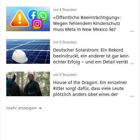
schon hat er seine erste
funktionierende PlayStation [Best of
vor 4 Stunden
GameStar]
»Öffentliche Beeinträchtigung«:
Wegen fehlendem Kinderschutz
muss Meta in New Mexico 567
Millionen US-Dollar zahlen
vor 5 Stunden
Deutscher Solarstrom: Ein Rekord
beeindruckt, ein anderer ist gar kein
echter Erfolg – und ein Detail verrät
mehr über die Energiewende als
jede Zahl
vor 5 Stunden
House of the Dragon: Ein einzelner
Ritter sorgt dafür, dass viele Leute
plötzlich anders über eines der
umstrittensten Häuser von Game of
Thrones denken
mehr anzeigen