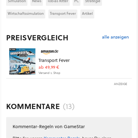
Simulation
News
Tobias Ritter
PC
Strategie
Wirtschaftssimulation
Transport Fever
Artikel
PREISVERGLEICH
alle anzeigen
Transport Fever
ab 49,99 €
Versand s. Shop
ANZEIGE
KOMMENTARE
(13)
Kommentar-Regeln von GameStar