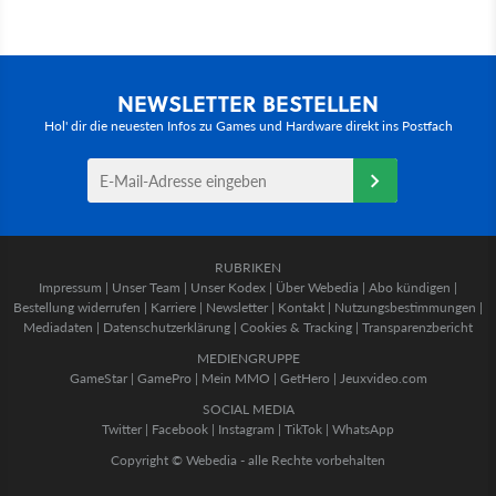
NEWSLETTER BESTELLEN
Hol' dir die neuesten Infos zu Games und Hardware direkt ins Postfach
RUBRIKEN
Impressum
|
Unser Team
|
Unser Kodex
|
Über Webedia
|
Abo kündigen
|
Bestellung widerrufen
|
Karriere
|
Newsletter
|
Kontakt
|
Nutzungsbestimmungen
|
Mediadaten
|
Datenschutzerklärung
|
Cookies & Tracking
|
Transparenzbericht
MEDIENGRUPPE
GameStar
|
GamePro
|
Mein MMO
|
GetHero
|
Jeuxvideo.com
SOCIAL MEDIA
Twitter
|
Facebook
|
Instagram
|
TikTok
|
WhatsApp
Copyright © Webedia - alle Rechte vorbehalten