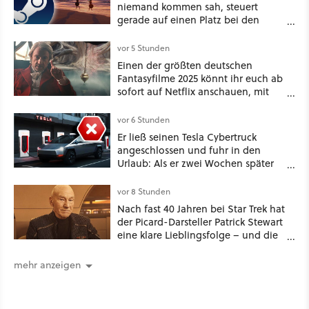
niemand kommen sah, steuert
gerade auf einen Platz bei den
Game Awards zu
vor 5 Stunden
Einen der größten deutschen
Fantasyfilme 2025 könnt ihr euch ab
sofort auf Netflix anschauen, mit
dabei: ein Star aus Der Hobbit
vor 6 Stunden
Er ließ seinen Tesla Cybertruck
angeschlossen und fuhr in den
Urlaub: Als er zwei Wochen später
zurückkam, sprang der Truck nicht
mehr an [Best of GameStar]
vor 8 Stunden
Nach fast 40 Jahren bei Star Trek hat
der Picard-Darsteller Patrick Stewart
eine klare Lieblingsfolge – und die
ist Familiensache
mehr anzeigen