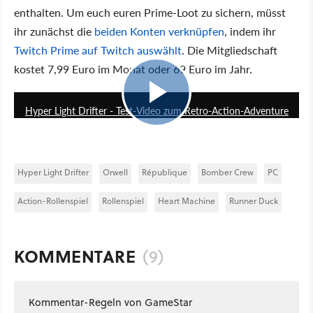
enthalten. Um euch euren Prime-Loot zu sichern, müsst
ihr zunächst die
beiden Konten verknüpfen
, indem ihr
Twitch Prime auf Twitch auswählt
. Die Mitgliedschaft
kostet 7,99 Euro im Monat oder 69 Euro im Jahr.
4:04
Hyper Light Drifter - Test-Video zum Retro-Action-Adventure
Hyper Light Drifter
Orwell
République
Bomber Crew
PC
Action-Rollenspiel
Rollenspiel
Heart Machine
Runner Duck
KOMMENTARE
(9)
Kommentar-Regeln von GameStar