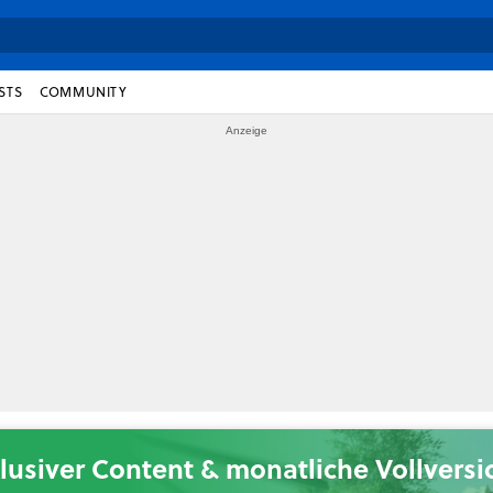
STS
COMMUNITY
lusiver Content & monatliche Vollvers