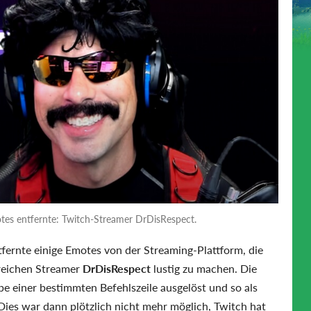
es entfernte: Twitch-Streamer DrDisRespect.
tfernte einige Emotes von der Streaming-Plattform, die
greichen Streamer
DrDisRespect
lustig zu machen. Die
einer bestimmten Befehlszeile ausgelöst und so als
ies war dann plötzlich nicht mehr möglich, Twitch hat