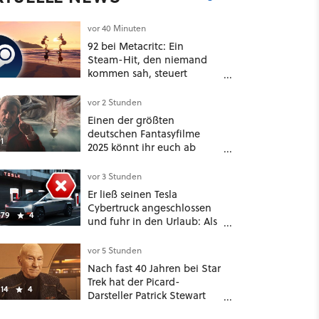
vor 40 Minuten
92 bei Metacritc: Ein
Steam-Hit, den niemand
kommen sah, steuert
gerade auf einen Platz bei
den Game Awards zu
vor 2 Stunden
Einen der größten
deutschen Fantasyfilme
1
2025 könnt ihr euch ab
sofort auf Netflix
anschauen, mit dabei: ein
vor 3 Stunden
Star aus Der Hobbit
Er ließ seinen Tesla
Cybertruck angeschlossen
79
4
und fuhr in den Urlaub: Als
er zwei Wochen später
zurückkam, sprang der
vor 5 Stunden
Truck nicht mehr an [Best of
Nach fast 40 Jahren bei Star
GameStar]
Trek hat der Picard-
14
4
Darsteller Patrick Stewart
eine klare Lieblingsfolge –