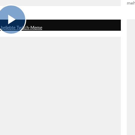
meh
3:08
s beliebte Twitch-Meme