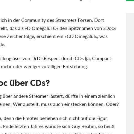
ich in der Community des Streamers Forsen. Dort
tellt, das als »D Omegalul C« den Spitznamen von »Doc«
se Zeichenfolge, erschient ein »CD Omegalul«, was
de.
illengläser von DrDisRespect durch CDs (ja, Compact
r mehr oder weniger zufälligen Entstehung.
oc über CDs?
g über andere Streamer lästert, dürfte in einem ziemlich
einen: Wer austeilt, muss auch einstecken können. Oder?
h, denn die Emotes beziehen sich nicht auf die Figur
n
. Ende letzten Jahres wandte sich Guy Beahm, so heißt