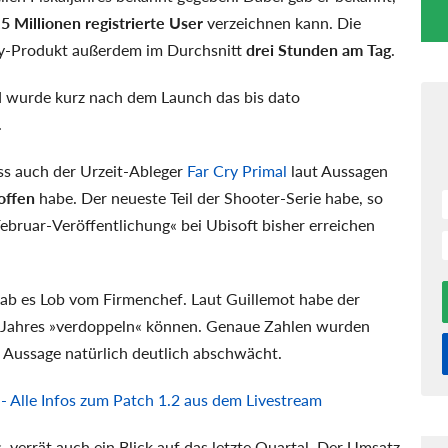
,5 Millionen registrierte User
verzeichnen kann. Die
cy-Produkt außerdem im Durchsnitt
drei Stunden am Tag
.
d wurde kurz nach dem Launch das bis dato
.
ss auch der Urzeit-Ableger
Far Cry Primal
laut Aussagen
offen
habe. Der neueste Teil der Shooter-Serie habe, so
Februar-Veröffentlichung« bei Ubisoft bisher erreichen
ab es Lob vom Firmenchef. Laut Guillemot habe der
es Jahres »verdoppeln« können. Genaue Zahlen wurden
 Aussage natürlich deutlich abschwächt.
- Alle Infos zum Patch 1.2 aus dem Livestream
 verrät auch ein Blick auf das letzte Quartal. Der Umsatz