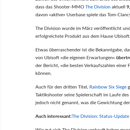
dass das Shooter-MMO
The Division
aktuell
9
davon »aktive« Userbase spiele das Tom-Clan
The Division wurde im März veröffentlicht un
erfolgreichste Produkt aus dem Hause Ubisoft
Etwas überraschender ist die Bekanntgabe, da
von Ubisoft »die eigenen Erwartungen«
übertr
der Bericht, »die besten Verkaufszahlen einer 
können.
Auch für den dritten Titel,
Rainbow Six Siege
g
Taktikshooter seine Spielerschaft im Laufe d
jedoch nicht genannt, was die Gewichtung der
Auch interessant:
The Division: Status-Update 
Wie gut sich The Division verkauft haben muss,