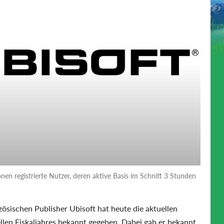
onen registrierte Nutzer, deren aktive Basis im Schnitt 3 Stunden
ösischen Publisher Ubisoft hat heute die aktuellen
en Fiskaljahres bekannt gegeben. Dabei gab er bekannt,