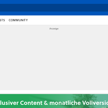
STS
COMMUNITY
lusiver Content & monatliche Vollvers