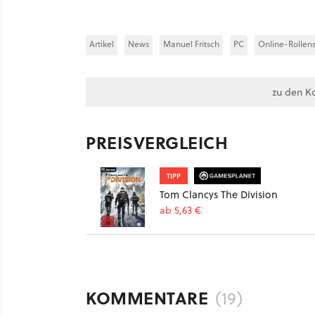
Artikel
News
Manuel Fritsch
PC
Online-Rollens
zu den K
PREISVERGLEICH
TIPP
Tom Clancys The Division
ab 5,63 €
KOMMENTARE
(19)