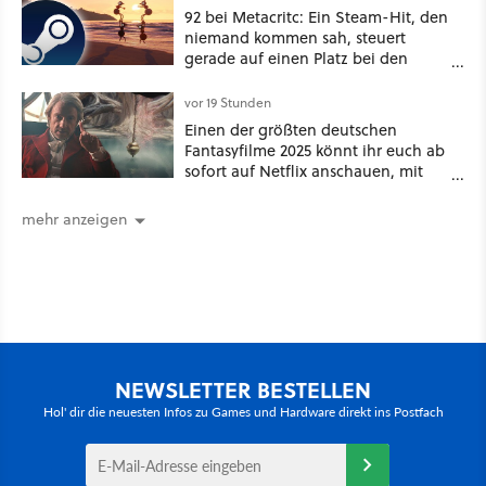
92 bei Metacritc: Ein Steam-Hit, den
niemand kommen sah, steuert
gerade auf einen Platz bei den
Game Awards zu
vor 19 Stunden
Einen der größten deutschen
Fantasyfilme 2025 könnt ihr euch ab
sofort auf Netflix anschauen, mit
dabei: ein Star aus Der Hobbit
mehr anzeigen
NEWSLETTER BESTELLEN
Hol' dir die neuesten Infos zu Games und Hardware direkt ins Postfach