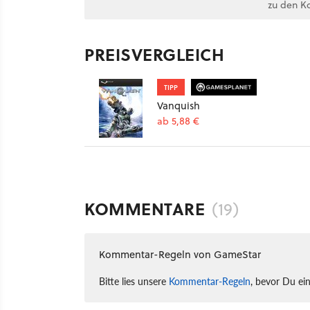
zu den K
PREISVERGLEICH
TIPP
Vanquish
ab 5,88 €
KOMMENTARE
(19)
Kommentar-Regeln von GameStar
Bitte lies unsere
Kommentar-Regeln
, bevor Du ei