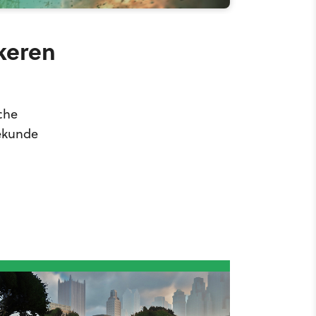
rkeren
che
Sekunde