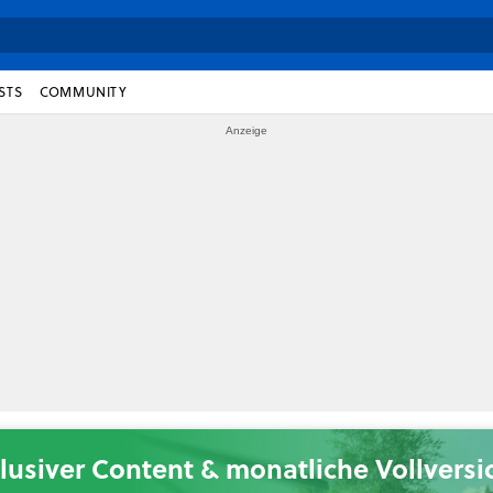
STS
COMMUNITY
lusiver Content & monatliche Vollvers