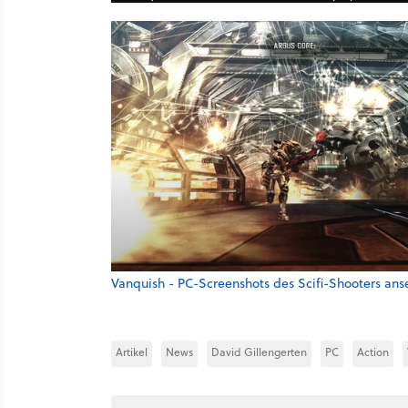
Vanquish - PC-Screenshots des Scifi-Shooters an
Artikel
News
David Gillengerten
PC
Action