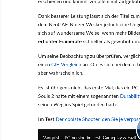
erschienen und kommt vor allem mit
aufgeboh
Dank besserer Leistung lässt sich der Titel zum
dem NeoGAF-Nutzer Wesker jedoch eine Unger
sich auf wundersame Weise, wenn mehr Bilder 
erhöhter Framerate
schneller als gewohnt um.
Um seine Beobachtung zu überprüfen, verglich
einen
GIF-Vergleich
an. Ob es sich bei dem e
aber wahrscheinlich.
Es ist übrigens nicht das erste Mal, das ein PC
Souls 2 hatte mit einem sogenannten
Durabili
seinen Weg ins Spiel gefunden hatte.
Im Test:
Der coolste Shooter, den Sie je verpas
Vanquish - PC-Version im Test: Gameplay & Fazit 