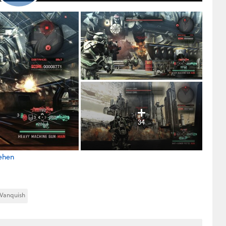
34
sehen
Vanquish