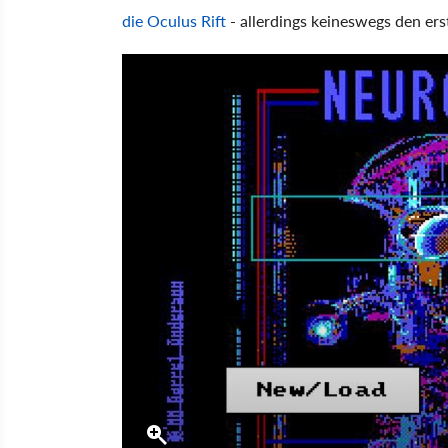
die Oculus Rift
- allerdings keineswegs den ers