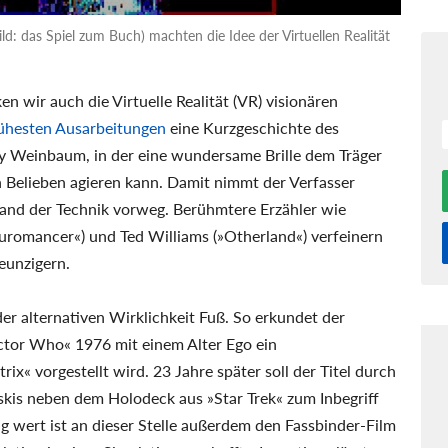
: das Spiel zum Buch) machten die Idee der Virtuellen Realität
 wir auch die Virtuelle Realität (VR) visionären
frühesten Ausarbeitungen
eine Kurzgeschichte des
y Weinbaum, in der eine wundersame Brille dem Träger
ch Belieben agieren kann. Damit nimmt der Verfasser
Stand der Technik vorweg. Berühmtere Erzähler wie
euromancer«) und Ted Williams (»Otherland«) verfeinern
eunzigern.
der alternativen Wirklichkeit Fuß. So erkundet der
ctor Who« 1976 mit einem Alter Ego ein
x« vorgestellt wird. 23 Jahre später soll der Titel durch
is neben dem Holodeck aus »Star Trek« zum Inbegriff
g wert ist an dieser Stelle außerdem den Fassbinder-Film