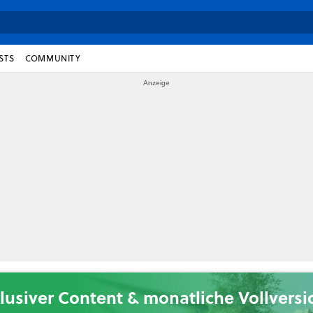
STS
COMMUNITY
lusiver Content & monatliche Vollvers