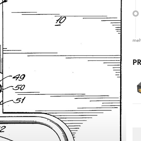
meh
P