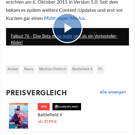
erschien am 6. Oktober 2015 in Version 1.0. Seit dem
bekam es zudem weitere Content-Updates und erst vor
Kurzem gar einen
Multiplayer-Modus
.
3:21
Fallout 76 - Eine Beta muss mehr sein als ein Vorbesteller-
Köder!
Artikel
News
Mathias Dietrich
Battlefield 5
PC
PREISVERGLEICH
alle anzeigen
TIPP
Battlefield V
ab 37,99 €