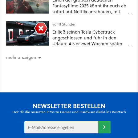
Fantasyfilme 2025 könnt ihr euch ab
sofort auf Netflix anschauen, mit
dabei: ein Star aus Der Hobbit
vor 11 Stunden
Er ließ seinen Tesla Cybertruck
angeschlossen und fuhr in den
Urlaub: Als er zwei Wochen später
zurückkam, sprang der Truck nicht
mehr an [Best of GameStar]
mehr anzeigen
NEWSLETTER BESTELLEN
Hol' dir die neuesten Infos zu Games und Hardware direkt ins Postfach