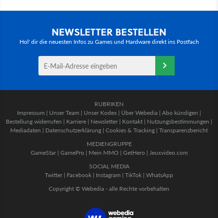
NEWSLETTER BESTELLEN
Hol' dir die neuesten Infos zu Games und Hardware direkt ins Postfach
RUBRIKEN
Impressum
|
Unser Team
|
Unser Kodex
|
Über Webedia
|
Abo kündigen
|
Bestellung widerrufen
|
Karriere
|
Newsletter
|
Kontakt
|
Nutzungsbestimmungen
|
Mediadaten
|
Datenschutzerklärung
|
Cookies & Tracking
|
Transparenzbericht
MEDIENGRUPPE
GameStar
|
GamePro
|
Mein MMO
|
GetHero
|
Jeuxvideo.com
SOCIAL MEDIA
Twitter
|
Facebook
|
Instagram
|
TikTok
|
WhatsApp
Copyright © Webedia - alle Rechte vorbehalten