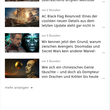
eine tiefe Höhle und hinterließen
Spuren für die Ewigkeit
vor 2 Stunden
AC Black Flag Resynced: Eines der
coolsten neuen Details aus dem
letzten Update steht gar nicht in
den Patch Notes
vor 3 Stunden
Wir kennen jetzt den Grund, warum
zwischen Avengers: Doomsday und
Secret Wars kein anderer Marvel-
Film erscheint
vor 3 Stunden
Wie sich ein chinesisches Genie
täuschte – und doch als Dompteur
von Drachen und Kröten bis heute
Recht behält [Best of GameStar]
mehr anzeigen