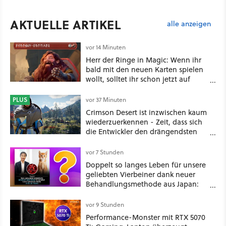
AKTUELLE ARTIKEL
alle anzeigen
vor 14 Minuten
Herr der Ringe in Magic: Wenn ihr
bald mit den neuen Karten spielen
wollt, solltet ihr schon jetzt auf
Duolingo Zwergisch pauken
PLUS
vor 37 Minuten
Crimson Desert ist inzwischen kaum
wiederzuerkennen - Zeit, dass sich
die Entwickler den drängendsten
Problemen widmen
vor 7 Stunden
Doppelt so langes Leben für unsere
geliebten Vierbeiner dank neuer
Behandlungsmethode aus Japan:
Der Blick auf über 1.200
Kommentare zeigt, dass es nicht so
vor 9 Stunden
einfach ist
Performance-Monster mit RTX 5070