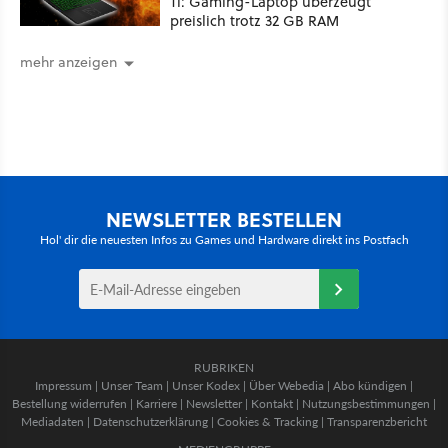
Ti: Gaming-Laptop überzeugt
preislich trotz 32 GB RAM
mehr anzeigen
NEWSLETTER BESTELLEN
Hol' dir die neuesten Infos zu Games und Hardware direkt ins Postfach
RUBRIKEN
Impressum
|
Unser Team
|
Unser Kodex
|
Über Webedia
|
Abo kündigen
|
Bestellung widerrufen
|
Karriere
|
Newsletter
|
Kontakt
|
Nutzungsbestimmungen
|
Mediadaten
|
Datenschutzerklärung
|
Cookies & Tracking
|
Transparenzbericht