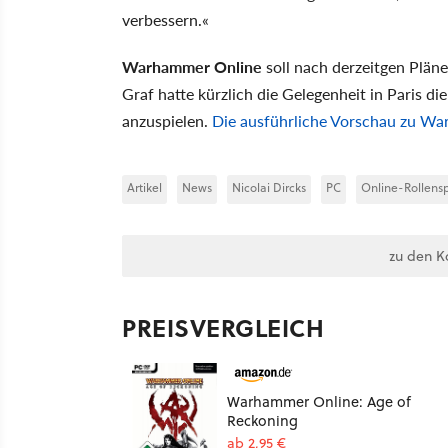
verbessern.«
Warhammer Online
soll nach derzeitgen Plän
Graf hatte kürzlich die Gelegenheit in Paris di
anzuspielen.
Die ausführliche Vorschau zu War
Artikel
News
Nicolai Dircks
PC
Online-Rollensp
zu den K
PREISVERGLEICH
Warhammer Online: Age of
Reckoning
ab 2,95 €