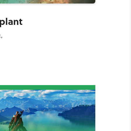
plant
c,