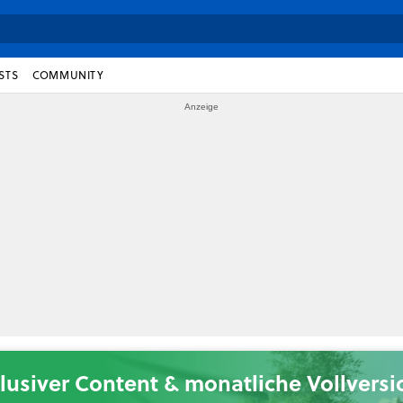
STS
COMMUNITY
lusiver Content & monatliche Vollvers