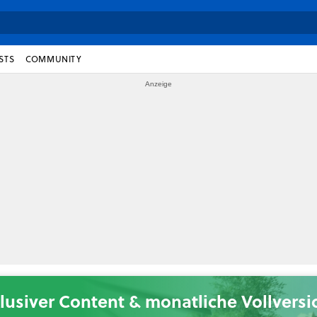
STS
COMMUNITY
lusiver Content & monatliche Vollvers