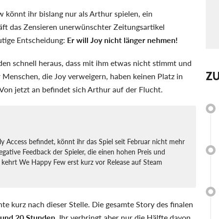
könnt ihr bislang nur als Arthur spielen, ein
ft das Zensieren unerwünschter Zeitungsartikel
mutige Entscheidung:
Er will Joy nicht länger nehmen!
nden schnell heraus, dass mit ihm etwas nicht stimmt und
Z
r Menschen, die Joy verweigern, haben keinen Platz in
on jetzt an befindet sich Arthur auf der Flucht.
 Access befindet, könnt ihr das Spiel seit Februar nicht mehr
egative Feedback der Spieler, die einen hohen Preis und
 kehrt We Happy Few erst kurz vor Release auf Steam
te kurz nach dieser Stelle. Die gesamte Story des finalen
rund 20 Stunden
. Ihr verbringt aber nur die Hälfte davon