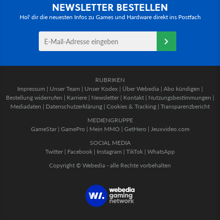
NEWSLETTER BESTELLEN
Hol' dir die neuesten Infos zu Games und Hardware direkt ins Postfach
RUBRIKEN
Impressum
|
Unser Team
|
Unser Kodex
|
Über Webedia
|
Abo kündigen
|
Bestellung widerrufen
|
Karriere
|
Newsletter
|
Kontakt
|
Nutzungsbestimmungen
|
Mediadaten
|
Datenschutzerklärung
|
Cookies & Tracking
|
Transparenzbericht
MEDIENGRUPPE
GameStar
|
GamePro
|
Mein MMO
|
GetHero
|
Jeuxvideo.com
SOCIAL MEDIA
Twitter
|
Facebook
|
Instagram
|
TikTok
|
WhatsApp
Copyright © Webedia - alle Rechte vorbehalten