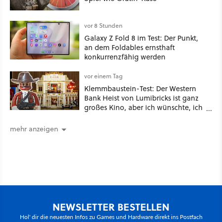
vor 8 Stunden
Galaxy Z Fold 8 im Test: Der Punkt,
an dem Foldables ernsthaft
konkurrenzfähig werden
vor einem Tag
Klemmbaustein-Test: Der Western
Bank Heist von Lumibricks ist ganz
großes Kino, aber ich wünschte, ich
hätte vorher nie von der Marke
gehört
mehr anzeigen
NEWSLETTER BESTELLEN
Hol' dir die neuesten Infos zu Games und Hardware direkt ins Postfach