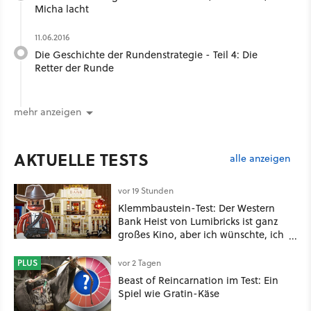
Micha lacht
11.06.2016
Die Geschichte der Rundenstrategie - Teil 4: Die
Retter der Runde
mehr anzeigen
AKTUELLE TESTS
alle anzeigen
vor 19 Stunden
Klemmbaustein-Test: Der Western
Bank Heist von Lumibricks ist ganz
großes Kino, aber ich wünschte, ich
hätte vorher nie von der Marke
gehört
PLUS
vor 2 Tagen
Beast of Reincarnation im Test: Ein
Spiel wie Gratin-Käse