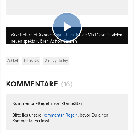
2:19
xXx: Return of Xander Cage - Film-Trailer: Vin Diesel in vielen
neuen spektakulären Action-Szenen
Artikel
Filmkritik
Dimitry Halley
KOMMENTARE
(16)
Kommentar-Regeln von GameStar
Bitte lies unsere
Kommentar-Regeln
, bevor Du einen
Kommentar verfasst.