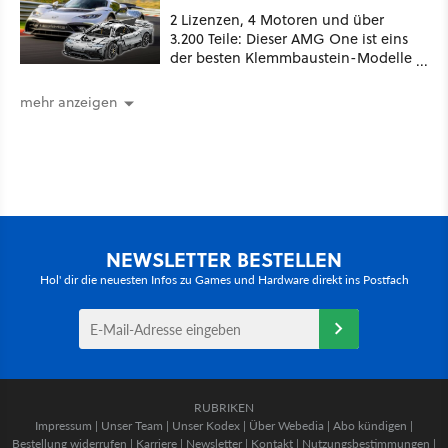
2 Lizenzen, 4 Motoren und über
3.200 Teile: Dieser AMG One ist eins
der besten Klemmbaustein-Modelle
aller Zeiten
mehr anzeigen
NEWSLETTER BESTELLEN
Hol' dir die neuesten Infos zu Games und Hardware direkt ins Postfach
RUBRIKEN
Impressum
|
Unser Team
|
Unser Kodex
|
Über Webedia
|
Abo kündigen
|
Bestellung widerrufen
|
Karriere
|
Newsletter
|
Kontakt
|
Nutzungsbestimmungen
|