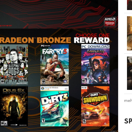
meh
S