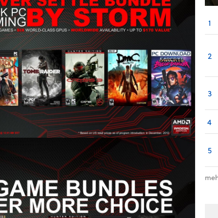
1
2
3
4
5
meh