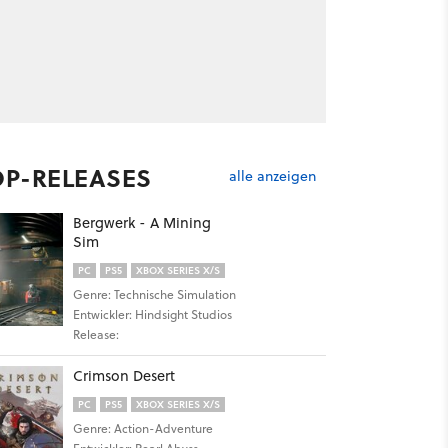
OP-RELEASES
alle anzeigen
Bergwerk - A Mining
Sim
PC
PS5
XBOX SERIES X/S
Genre: Technische Simulation
Entwickler: Hindsight Studios
Release:
Crimson Desert
PC
PS5
XBOX SERIES X/S
Genre: Action-Adventure