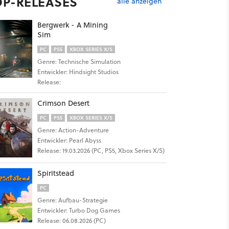
OP-RELEASES
alle anzeigen
Bergwerk - A Mining
Sim
PC
PS5
XBOX SERIES X/S
Genre: Technische Simulation
Entwickler: Hindsight Studios
Release:
Crimson Desert
PC
PS5
XBOX SERIES X/S
Genre: Action-Adventure
Entwickler: Pearl Abyss
Release: 19.03.2026 (PC, PS5, Xbox Series X/S)
Spiritstead
PC
Genre: Aufbau-Strategie
Entwickler: Turbo Dog Games
Release: 06.08.2026 (PC)