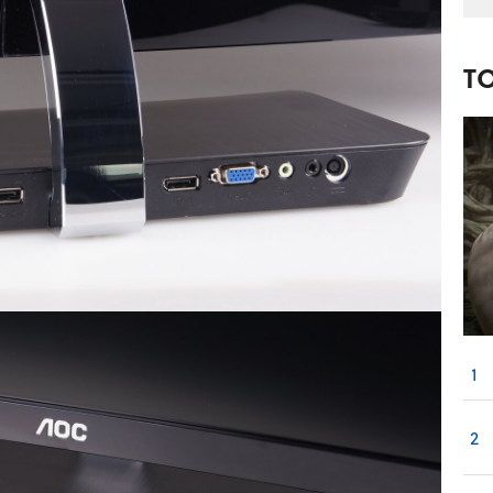
T
1
2