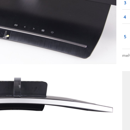
3
4
5
meh