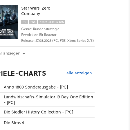
Star Wars: Zero
Company
PC
PS5
XBOX SERIES X/S
Genre: Rundenstrategie
Entwickler: Bit Reactor
Release: 27.08.2026 (PC, PS5, Xbox Series X/S)
r anzeigen
PIELE-CHARTS
alle anzeigen
Anno 1800 Sonderausgabe - [PC]
Landwirtschafts-Simulator 19 Day One Edition
- [PC]
Die Siedler History Collection - [PC]
Die Sims 4