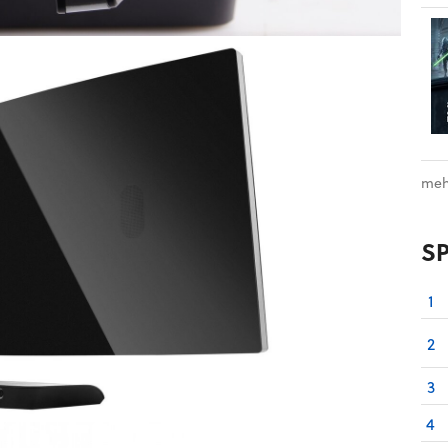
meh
S
1
2
3
4