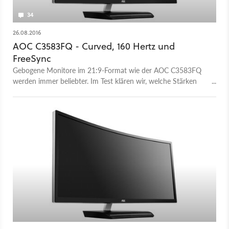
34
26.08.2016
AOC C3583FQ - Curved, 160 Hertz und
FreeSync
Gebogene Monitore im 21:9-Format wie der AOC C3583FQ
werden immer beliebter. Im Test klären wir, welche Stärken
und Schwächen der FreeSync-Monitor hat.