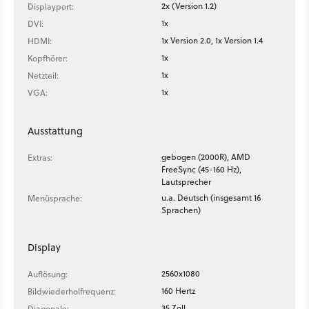
2x (Version 1.2)
Displayport:
1x
DVI:
1x Version 2.0, 1x Version 1.4
HDMI:
1x
Kopfhörer:
1x
Netzteil:
1x
VGA:
Ausstattung
gebogen (2000R), AMD
Extras:
FreeSync (45-160 Hz),
Lautsprecher
u.a. Deutsch (insgesamt 16
Menüsprache:
Sprachen)
Display
2560x1080
Auflösung:
160 Hertz
Bildwiederholfrequenz:
35 Zoll
Diagonale: