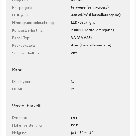
teilweise (semi-glossy)
Entspiegelt:
300 cd/m² (Herstellerangabe)
Helligkeit:
LED-Backlight
Hintergrundbeleuchtung:
2000:1 (Herstellerangabe)
Kontrastverhältnis:
VA (AMVA3)
Panel-Typ:
4 ms (Herstellerangabe)
Reaktionszeit:
21:9
Seitenverhältnis:
Kabel
1x
Displayport:
1x
HDMI:
Verstellbarkeit
nein
Drehbar:
nein
Höhenverstellung:
ja (+15° ~ -3°)
Neigung: