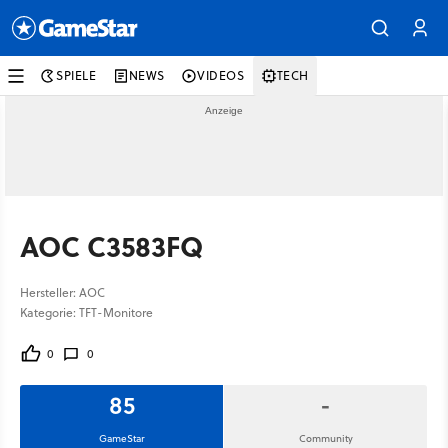
SPIELE
NEWS
VIDEOS
TECH
AOC C3583FQ
Hersteller: AOC
Kategorie: TFT-Monitore
0
0
85
-
GameStar
Community