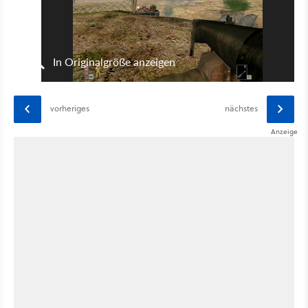
In Originalgröße anzeigen
vorheriges
nächstes