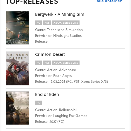
TOP-RELEASES
alle anzeigen
Bergwerk - A Mining Sim
PC
PS5
XBOX SERIES X/S
Genre: Technische Simulation
Entwickler: Hindsight Studios
Release:
Crimson Desert
PC
PS5
XBOX SERIES X/S
Genre: Action-Adventure
Entwickler: Pearl Abyss
Release: 19.03.2026 (PC, PS5, Xbox Series X/S)
End of Eden
PC
Genre: Action-Rollenspiel
Entwickler: Laughing Fox Games
Release: 2027 (PC)