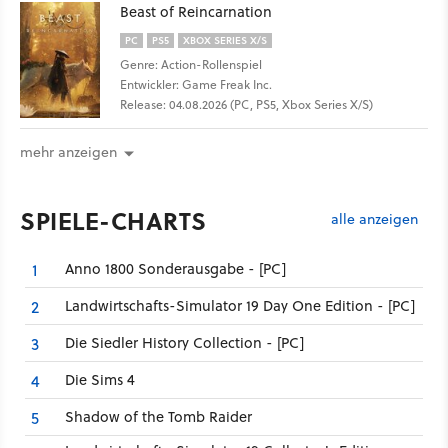
Beast of Reincarnation
PC
PS5
XBOX SERIES X/S
Genre: Action-Rollenspiel
Entwickler: Game Freak Inc.
Release: 04.08.2026 (PC, PS5, Xbox Series X/S)
mehr anzeigen
SPIELE-CHARTS
alle anzeigen
Anno 1800 Sonderausgabe - [PC]
1
Landwirtschafts-Simulator 19 Day One Edition - [PC]
2
Die Siedler History Collection - [PC]
3
Die Sims 4
4
Shadow of the Tomb Raider
5