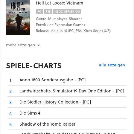
Hell Let Loose: Vietnam
PC
PS5
XBOX SERIES X/S
Genre: Multiplayer-Shooter
Entwickler: Expression Games
Release: 13.08.2026 (PC, PS5, Xbox Series X/S)
mehr anzeigen
SPIELE-CHARTS
alle anzeigen
Anno 1800 Sonderausgabe - [PC]
1
Landwirtschafts-Simulator 19 Day One Edition - [PC]
2
Die Siedler History Collection - [PC]
3
Die Sims 4
4
Shadow of the Tomb Raider
5