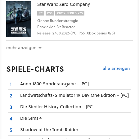
Star Wars: Zero Company
PC
PS5
XBOX SERIES X/S
Genre: Rundenstrategie
Entwickler: Bit Reactor
Release: 27.08.2026 (PC, PS5, Xbox Series X/S)
mehr anzeigen
SPIELE-CHARTS
alle anzeigen
Anno 1800 Sonderausgabe - [PC]
1
Landwirtschafts-Simulator 19 Day One Edition - [PC]
2
Die Siedler History Collection - [PC]
3
Die Sims 4
4
Shadow of the Tomb Raider
5