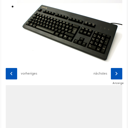
In Originalgröße anzeigen
vorheriges
nächstes