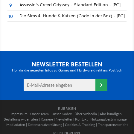
Assassin's Creed Odyssey - Standard Edition - [PC]
9
Die Sims 4: Hunde & Katzen (Code in der Box) - [PC]
10
NEWSLETTER BESTELLEN
Hol' dir die neuesten Infos zu Games und Hardware direkt ins Postfach
RUBRIKEN
Impressum
|
Unser Team
|
Unser Kodex
|
Über Webedia
|
Abo kündigen
|
Bestellung widerrufen
|
Karriere
|
Newsletter
|
Kontakt
|
Nutzungsbestimmungen
|
Mediadaten
|
Datenschutzerklärung
|
Cookies & Tracking
|
Transparenzbericht
MEDIENGRUPPE