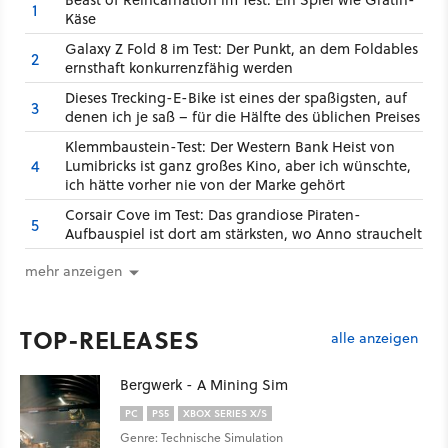
1
Käse
Galaxy Z Fold 8 im Test: Der Punkt, an dem Foldables
2
ernsthaft konkurrenzfähig werden
Dieses Trecking-E-Bike ist eines der spaßigsten, auf
3
denen ich je saß – für die Hälfte des üblichen Preises
Klemmbaustein-Test: Der Western Bank Heist von
4
Lumibricks ist ganz großes Kino, aber ich wünschte,
ich hätte vorher nie von der Marke gehört
Corsair Cove im Test: Das grandiose Piraten-
5
Aufbauspiel ist dort am stärksten, wo Anno strauchelt
mehr anzeigen
TOP-RELEASES
alle anzeigen
Bergwerk - A Mining Sim
PC
PS5
XBOX SERIES X/S
Genre: Technische Simulation