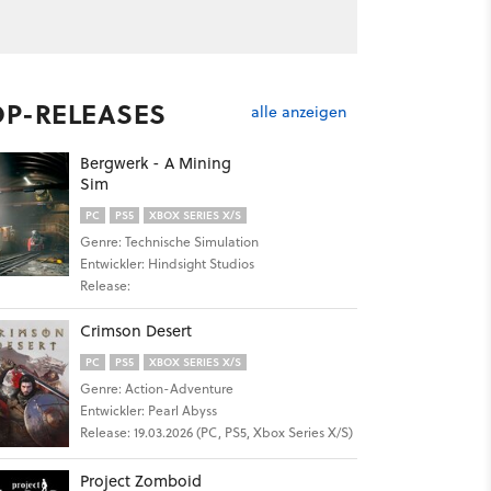
OP-RELEASES
alle anzeigen
Bergwerk - A Mining
Sim
PC
PS5
XBOX SERIES X/S
Genre: Technische Simulation
Entwickler: Hindsight Studios
Release:
Crimson Desert
PC
PS5
XBOX SERIES X/S
Genre: Action-Adventure
Entwickler: Pearl Abyss
Release: 19.03.2026 (PC, PS5, Xbox Series X/S)
Project Zomboid