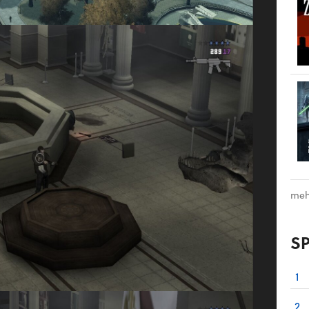
meh
S
1
2