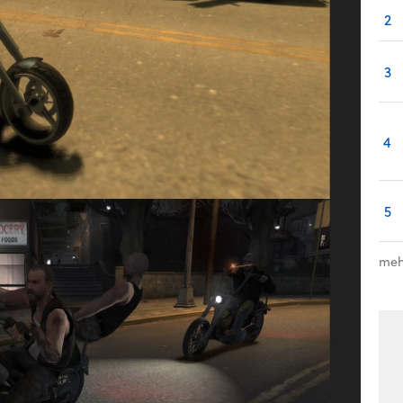
2
3
4
5
meh