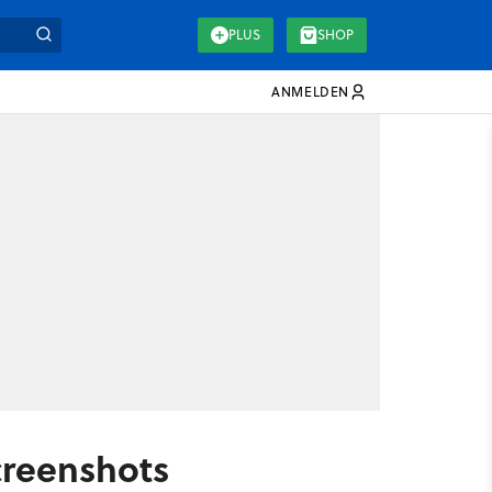
PLUS
SHOP
ANMELDEN
creenshots