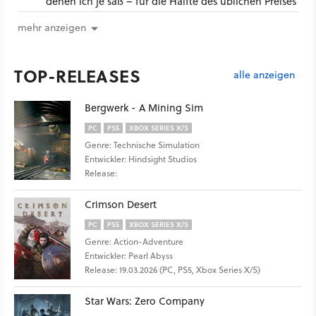
denen ich je saß – für die Hälfte des üblichen Preises
mehr anzeigen
TOP-RELEASES
alle anzeigen
Bergwerk - A Mining Sim
PC
PS5
XBOX SERIES X/S
Genre: Technische Simulation
Entwickler: Hindsight Studios
Release:
Crimson Desert
PC
PS5
XBOX SERIES X/S
Genre: Action-Adventure
Entwickler: Pearl Abyss
Release: 19.03.2026 (PC, PS5, Xbox Series X/S)
Star Wars: Zero Company