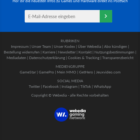
Hol' dir die neuesten Infos zu Games und Hardware direkt ins Postfach
RUBRIKEN
Impressum
|
Unser Team
|
Unser Kodex
|
Über Webedia
|
Abo kündigen
|
Bestellung widerrufen
|
Karriere
|
Newsletter
|
Kontakt
|
Nutzungsbestimmungen
|
Mediadaten
|
Datenschutzerklärung
|
Cookies & Tracking
|
Transparenzbericht
MEDIENGRUPPE
GameStar
|
GamePro
|
Mein MMO
|
GetHero
|
Jeuxvideo.com
SOCIAL MEDIA
Twitter
|
Facebook
|
Instagram
|
TikTok
|
WhatsApp
Copyright © Webedia - alle Rechte vorbehalten