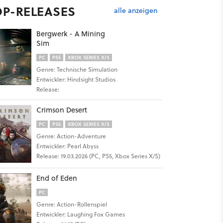
OP-RELEASES
alle anzeigen
Bergwerk - A Mining
Sim
PC
PS5
XBOX SERIES X/S
Genre: Technische Simulation
Entwickler: Hindsight Studios
Release:
Crimson Desert
PC
PS5
XBOX SERIES X/S
Genre: Action-Adventure
Entwickler: Pearl Abyss
Release: 19.03.2026 (PC, PS5, Xbox Series X/S)
End of Eden
PC
Genre: Action-Rollenspiel
Entwickler: Laughing Fox Games