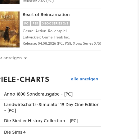
Release: 2027 (PC)
Beast of Reincarnation
PC
PS5
XBOX SERIES X/S
Genre: Action-Rollenspiel
Entwickler: Game Freak Inc.
Release: 04.08.2026 (PC, PS5, Xbox Series X/S)
r anzeigen
PIELE-CHARTS
alle anzeigen
Anno 1800 Sonderausgabe - [PC]
Landwirtschafts-Simulator 19 Day One Edition
- [PC]
Die Siedler History Collection - [PC]
Die Sims 4