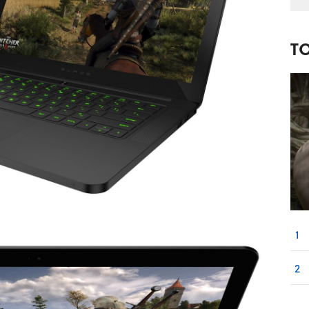
T
1
2