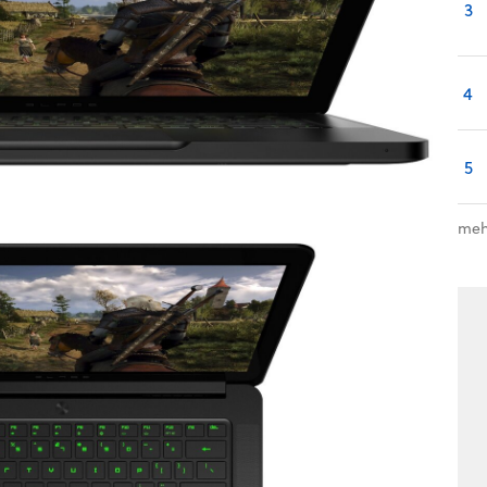
3
4
5
meh