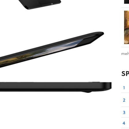
meh
S
1
2
3
4