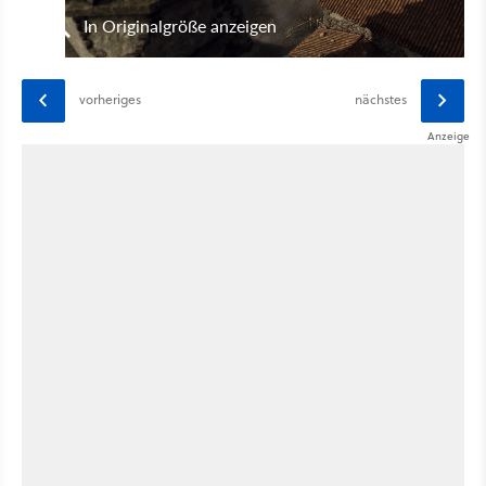
In Originalgröße anzeigen
vorheriges
nächstes