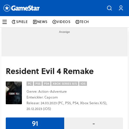
SPIELE
NEWS
VIDEOS
TECH
Resident Evil 4 Remake
PC
PS5
PS4
XBOX SERIES X/S
IOS
Genre: Action-Adventure
Entwickler: Capcom
Release: 24.03.2023 (PC, PS5, PS4, Xbox Series X/S),
20.12.2023 (iOS)
91
-