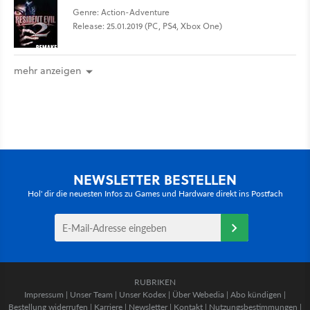
Genre: Action-Adventure
Release: 25.01.2019 (PC, PS4, Xbox One)
mehr anzeigen
NEWSLETTER BESTELLEN
Hol' dir die neuesten Infos zu Games und Hardware direkt ins Postfach
RUBRIKEN
Impressum
|
Unser Team
|
Unser Kodex
|
Über Webedia
|
Abo kündigen
|
Bestellung widerrufen
|
Karriere
|
Newsletter
|
Kontakt
|
Nutzungsbestimmungen
|