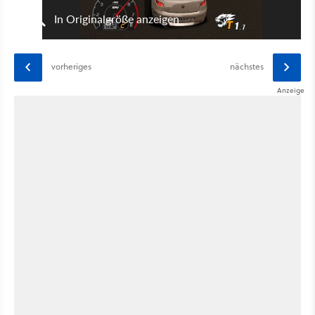
In Originalgröße anzeigen
vorheriges
nächstes