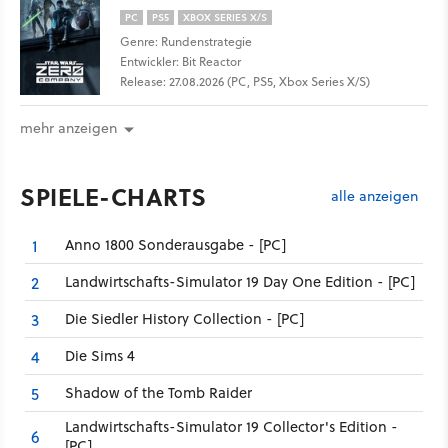
PC
PS5
XBOX SERIES X/S
Genre: Rundenstrategie
Entwickler: Bit Reactor
Release: 27.08.2026 (PC, PS5, Xbox Series X/S)
mehr anzeigen
SPIELE-CHARTS
alle anzeigen
Anno 1800 Sonderausgabe - [PC]
1
Landwirtschafts-Simulator 19 Day One Edition - [PC]
2
Die Siedler History Collection - [PC]
3
Die Sims 4
4
Shadow of the Tomb Raider
5
Landwirtschafts-Simulator 19 Collector's Edition -
6
[PC]