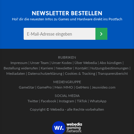
NEWSLETTER BESTELLEN
Hol' dir die neuesten Infos zu Games und Hardware direkt ins Postfach
RUBRIKEN
Impressum
|
Unser Team
|
Unser Kodex
|
Über Webedia
|
Abo kündigen
|
Bestellung widerrufen
|
Karriere
|
Newsletter
|
Kontakt
|
Nutzungsbestimmungen
|
Mediadaten
|
Datenschutzerklärung
|
Cookies & Tracking
|
Transparenzbericht
MEDIENGRUPPE
GameStar
|
GamePro
|
Mein MMO
|
GetHero
|
Jeuxvideo.com
SOCIAL MEDIA
Twitter
|
Facebook
|
Instagram
|
TikTok
|
WhatsApp
Copyright © Webedia - alle Rechte vorbehalten