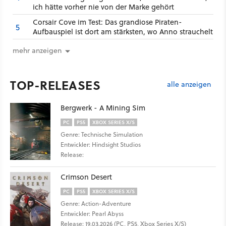
ich hätte vorher nie von der Marke gehört
Corsair Cove im Test: Das grandiose Piraten-
5
Aufbauspiel ist dort am stärksten, wo Anno strauchelt
mehr anzeigen
TOP-RELEASES
alle anzeigen
Bergwerk - A Mining Sim
PC
PS5
XBOX SERIES X/S
Genre: Technische Simulation
Entwickler: Hindsight Studios
Release:
Crimson Desert
PC
PS5
XBOX SERIES X/S
Genre: Action-Adventure
Entwickler: Pearl Abyss
Release: 19.03.2026 (PC, PS5, Xbox Series X/S)