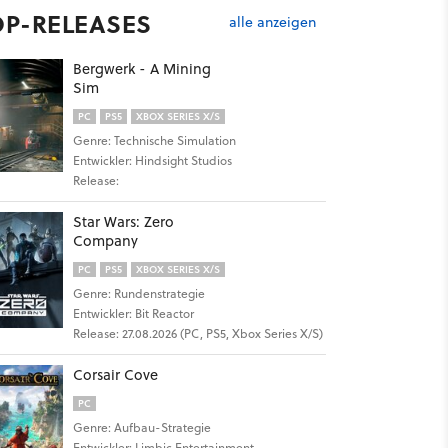
OP-RELEASES
alle anzeigen
Bergwerk - A Mining
Sim
PC
PS5
XBOX SERIES X/S
Genre: Technische Simulation
Entwickler: Hindsight Studios
Release:
Star Wars: Zero
Company
PC
PS5
XBOX SERIES X/S
Genre: Rundenstrategie
Entwickler: Bit Reactor
Release: 27.08.2026 (PC, PS5, Xbox Series X/S)
Corsair Cove
PC
Genre: Aufbau-Strategie
Entwickler: Limbic Entertainment