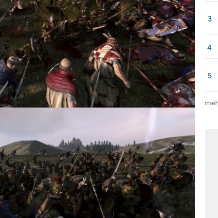
3
4
5
meh