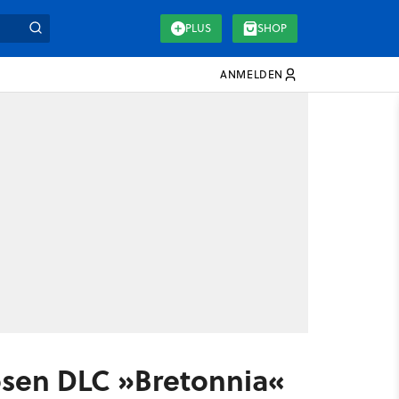
PLUS
SHOP
ANMELDEN
osen DLC »Bretonnia«