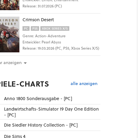
Release: 31.07.2026 (PC)
Crimson Desert
PC
PS5
XBOX SERIES X/S
Genre: Action-Adventure
Entwickler: Pearl Abyss
Release: 19.03.2026 (PC, PS5, Xbox Series X/S)
r anzeigen
PIELE-CHARTS
alle anzeigen
Anno 1800 Sonderausgabe - [PC]
Landwirtschafts-Simulator 19 Day One Edition
- [PC]
Die Siedler History Collection - [PC]
Die Sims 4