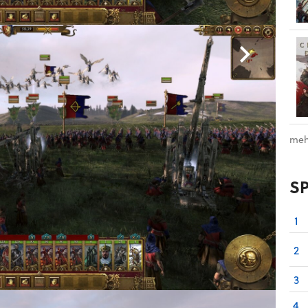
meh
S
1
2
3
4