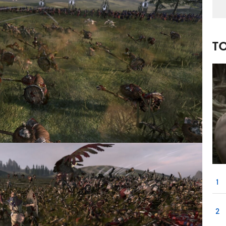
T
1
2