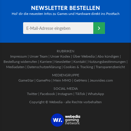
NEWSLETTER BESTELLEN
Hol' dir die neuesten Infos zu Games und Hardware direkt ins Postfach
RUBRIKEN
Impressum
|
Unser Team
|
Unser Kodex
|
Über Webedia
|
Abo kündigen
|
Bestellung widerrufen
|
Karriere
|
Newsletter
|
Kontakt
|
Nutzungsbestimmungen
|
Mediadaten
|
Datenschutzerklärung
|
Cookies & Tracking
|
Transparenzbericht
MEDIENGRUPPE
GameStar
|
GamePro
|
Mein MMO
|
GetHero
|
Jeuxvideo.com
SOCIAL MEDIA
Twitter
|
Facebook
|
Instagram
|
TikTok
|
WhatsApp
Copyright © Webedia - alle Rechte vorbehalten