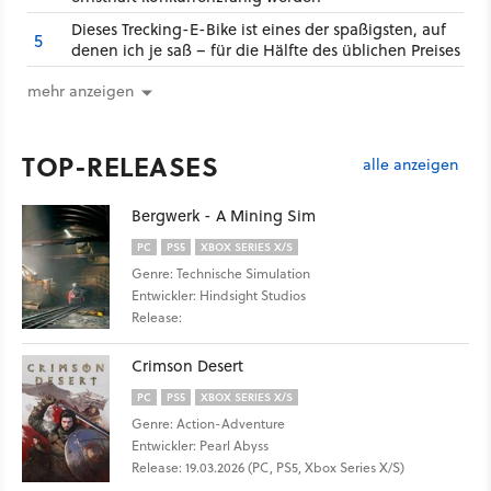
Dieses Trecking-E-Bike ist eines der spaßigsten, auf
5
denen ich je saß – für die Hälfte des üblichen Preises
mehr anzeigen
TOP-RELEASES
alle anzeigen
Bergwerk - A Mining Sim
PC
PS5
XBOX SERIES X/S
Genre: Technische Simulation
Entwickler: Hindsight Studios
Release:
Crimson Desert
PC
PS5
XBOX SERIES X/S
Genre: Action-Adventure
Entwickler: Pearl Abyss
Release: 19.03.2026 (PC, PS5, Xbox Series X/S)