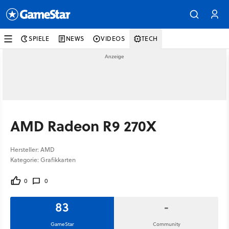
SPIELE
NEWS
VIDEOS
TECH
AMD Radeon R9 270X
Hersteller: AMD
Kategorie: Grafikkarten
0
0
83
-
GameStar
Community