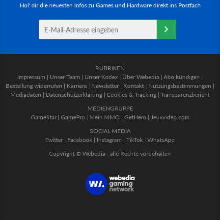
Hol' dir die neuesten Infos zu Games und Hardware direkt ins Postfach
RUBRIKEN
Impressum
|
Unser Team
|
Unser Kodex
|
Über Webedia
|
Abo kündigen
|
Bestellung widerrufen
|
Karriere
|
Newsletter
|
Kontakt
|
Nutzungsbestimmungen
|
Mediadaten
|
Datenschutzerklärung
|
Cookies & Tracking
|
Transparenzbericht
MEDIENGRUPPE
GameStar
|
GamePro
|
Mein MMO
|
GetHero
|
Jeuxvideo.com
SOCIAL MEDIA
Twitter
|
Facebook
|
Instagram
|
TikTok
|
WhatsApp
Copyright © Webedia - alle Rechte vorbehalten