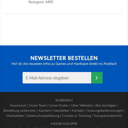
Kategorie: AMD
NEWSLETTER BESTELLEN
Hol' dir die neuesten Infos zu Games und Hardware direkt ins Postfach
RUBRIKEN
Impressum
|
Unser Team
|
Unser Kodex
|
Über Webedia
|
Abo kündigen
|
Bestellung widerrufen
|
Karriere
|
Newsletter
|
Kontakt
|
Nutzungsbestimmungen
|
Mediadaten
|
Datenschutzerklärung
|
Cookies & Tracking
|
Transparenzbericht
MEDIENGRUPPE