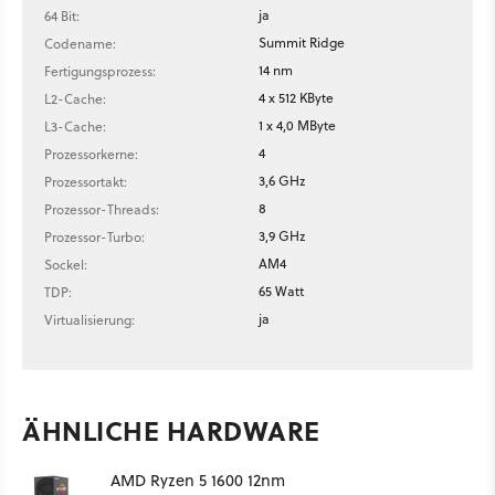
ja
64 Bit:
Summit Ridge
Codename:
14 nm
Fertigungsprozess:
4 x 512 KByte
L2-Cache:
1 x 4,0 MByte
L3-Cache:
4
Prozessorkerne:
3,6 GHz
Prozessortakt:
8
Prozessor-Threads:
3,9 GHz
Prozessor-Turbo:
AM4
Sockel:
65 Watt
TDP:
ja
Virtualisierung:
ÄHNLICHE HARDWARE
AMD Ryzen 5 1600 12nm