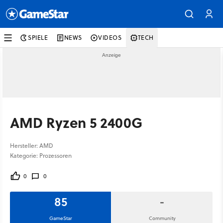
SPIELE
NEWS
VIDEOS
TECH
AMD Ryzen 5 2400G
Hersteller: AMD
Kategorie: Prozessoren
0
0
85
-
GameStar
Community