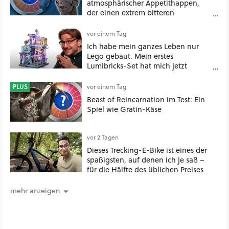
atmosphärischer Appetithappen,
der einen extrem bitteren
Nachgeschmack hinterlässt
vor einem Tag
Ich habe mein ganzes Leben nur
Lego gebaut. Mein erstes
Lumibricks-Set hat mich jetzt
nachhaltig beeindruckt: Game
Stack im Test
PLUS
vor einem Tag
Beast of Reincarnation im Test: Ein
Spiel wie Gratin-Käse
vor 2 Tagen
Dieses Trecking-E-Bike ist eines der
spaßigsten, auf denen ich je saß –
für die Hälfte des üblichen Preises
mehr anzeigen