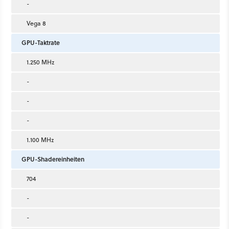
-
Vega 8
GPU-Taktrate
1.250 MHz
-
-
-
1.100 MHz
GPU-Shadereinheiten
704
-
-