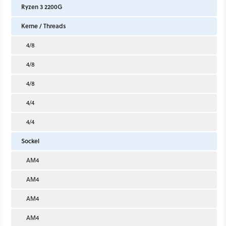
Ryzen 3 2200G
Kerne / Threads
4/8
4/8
4/8
4/4
4/4
Sockel
AM4
AM4
AM4
AM4