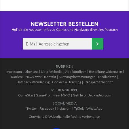
NEWSLETTER BESTELLEN
Hol' dir die neuesten Infos zu Games und Hardware direkt ins Postfach
RUBRIKEN
Impressum
|
Über uns
|
Über Webedia
|
Abo kündigen
|
Bestellung widerrufen
|
Karriere
|
Newsletter
|
Kontakt
|
Nutzungsbestimmungen
|
Mediadaten
|
Datenschutzerklärung
|
Cookies & Tracking
|
Transparenzbericht
MEDIENGRUPPE
GameStar
|
GamePro
|
Mein MMO
|
GetHero
|
Jeuxvideo.com
SOCIAL MEDIA
Twitter
|
Facebook
|
Instagram
|
TikTok
|
WhatsApp
Copyright © Webedia - alle Rechte vorbehalten