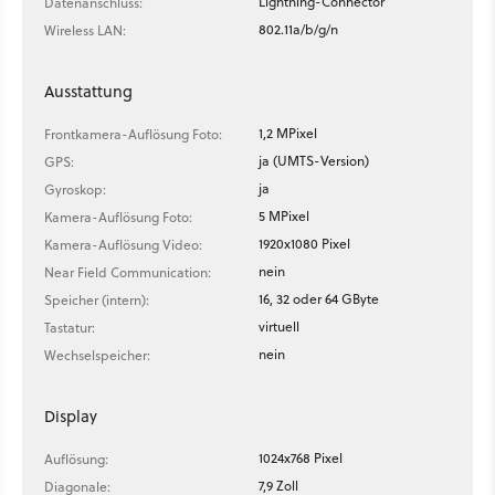
Lightning-Connector
Datenanschluss:
802.11a/b/g/n
Wireless LAN:
Ausstattung
1,2 MPixel
Frontkamera-Auflösung Foto:
ja (UMTS-Version)
GPS:
ja
Gyroskop:
5 MPixel
Kamera-Auflösung Foto:
1920x1080 Pixel
Kamera-Auflösung Video:
nein
Near Field Communication:
16, 32 oder 64 GByte
Speicher (intern):
virtuell
Tastatur:
nein
Wechselspeicher:
Display
1024x768 Pixel
Auflösung:
7,9 Zoll
Diagonale: