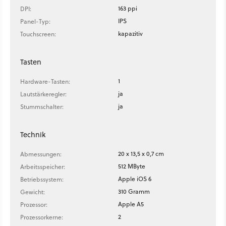
163 ppi
DPI:
IPS
Panel-Typ:
kapazitiv
Touchscreen:
Tasten
1
Hardware-Tasten:
ja
Lautstärkeregler:
ja
Stummschalter:
Technik
20 x 13,5 x 0,7 cm
Abmessungen:
512 MByte
Arbeitsspeicher:
Apple iOS 6
Betriebssystem:
310 Gramm
Gewicht:
Apple A5
Prozessor:
2
Prozessorkerne: