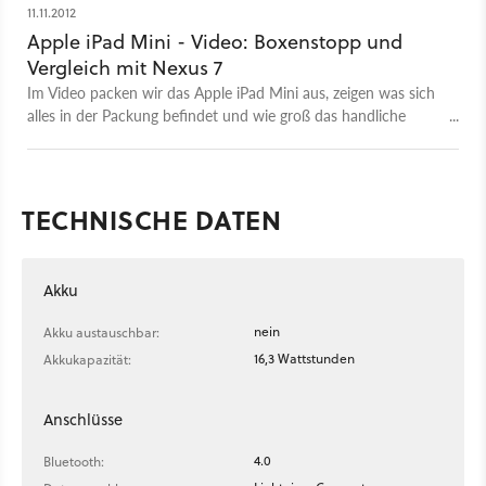
11.11.2012
Apple iPad Mini - Video: Boxenstopp und
Vergleich mit Nexus 7
Im Video packen wir das Apple iPad Mini aus, zeigen was sich
alles in der Packung befindet und wie groß das handliche
Tablet im Vergleich zu den regulären iPad-Varianten und dem
Google Nexus 7 ist.
TECHNISCHE DATEN
Akku
nein
Akku austauschbar:
16,3 Wattstunden
Akkukapazität:
Anschlüsse
4.0
Bluetooth: