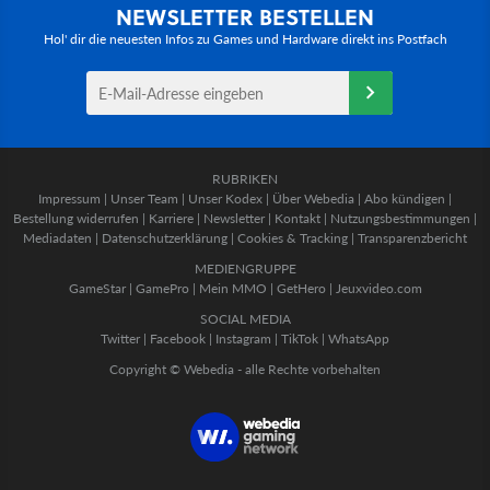
NEWSLETTER BESTELLEN
Hol' dir die neuesten Infos zu Games und Hardware direkt ins Postfach
RUBRIKEN
Impressum
|
Unser Team
|
Unser Kodex
|
Über Webedia
|
Abo kündigen
|
Bestellung widerrufen
|
Karriere
|
Newsletter
|
Kontakt
|
Nutzungsbestimmungen
|
Mediadaten
|
Datenschutzerklärung
|
Cookies & Tracking
|
Transparenzbericht
MEDIENGRUPPE
GameStar
|
GamePro
|
Mein MMO
|
GetHero
|
Jeuxvideo.com
SOCIAL MEDIA
Twitter
|
Facebook
|
Instagram
|
TikTok
|
WhatsApp
Copyright © Webedia - alle Rechte vorbehalten