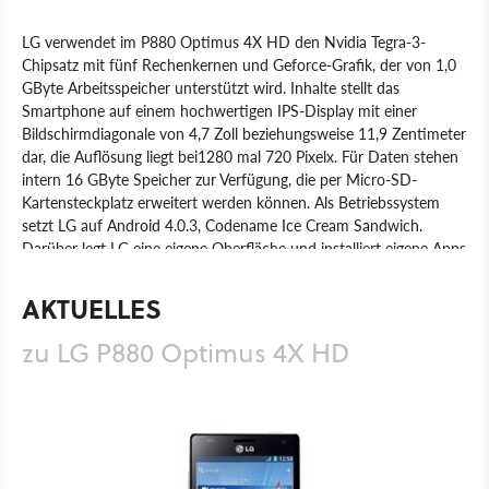
LG verwendet im P880 Optimus 4X HD den Nvidia Tegra-3-
Chipsatz mit fünf Rechenkernen und Geforce-Grafik, der von 1,0
GByte Arbeitsspeicher unterstützt wird. Inhalte stellt das
Smartphone auf einem hochwertigen IPS-Display mit einer
Bildschirmdiagonale von 4,7 Zoll beziehungsweise 11,9 Zentimeter
dar, die Auflösung liegt bei1280 mal 720 Pixelx. Für Daten stehen
intern 16 GByte Speicher zur Verfügung, die per Micro-SD-
Kartensteckplatz erweitert werden können. Als Betriebssystem
setzt LG auf Android 4.0.3, Codename Ice Cream Sandwich.
Darüber legt LG eine eigene Oberfläche und installiert eigene Apps
wie einen Videoplayer oder einn DLNA-Server und -Client. Ein
Update auf die aktuelle Android-Version 4.1 mit Codenamen Jelly
AKTUELLES
Bean soll unverständlicherweise erst 2013 erfolgen.
zu LG P880 Optimus 4X HD
Produkt
Smartphones
Hardware
LG