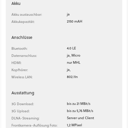
Akku
ja
Akku austauschbar:
2150 mAH
Akkukapazität:
Anschlüsse
4.0 LE
Bluetooth:
ja, Micro
Datenanschluss:
nur MHL
HDMI:
ja,
Kopfhörer:
802.11n
Wireless LAN:
Ausstattung
bis zu 21 MBit/s
3G Download:
bis zu 5,76 MBit/s
3G Upload:
Server und Client
DLNA-Streaming:
1,2 MPixel
Frontkamera-Auflösung Foto: