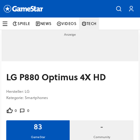
SPIELE
NEWS
VIDEOS
TECH
LG P880 Optimus 4X HD
Hersteller: LG
Kategorie: Smartphones
0
0
83
-
GameStar
Community