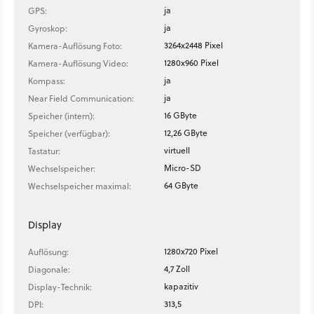
ja
GPS:
ja
Gyroskop:
3264x2448 Pixel
Kamera-Auflösung Foto:
1280x960 Pixel
Kamera-Auflösung Video:
ja
Kompass:
ja
Near Field Communication:
16 GByte
Speicher (intern):
12,26 GByte
Speicher (verfügbar):
virtuell
Tastatur:
Micro-SD
Wechselspeicher:
64 GByte
Wechselspeicher maximal:
Display
1280x720 Pixel
Auflösung:
4,7 Zoll
Diagonale:
kapazitiv
Display-Technik:
313,5
DPI: