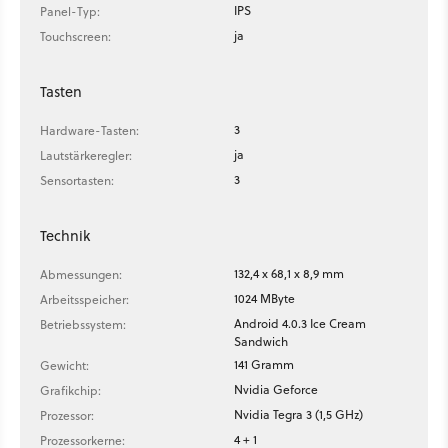
IPS
Panel-Typ:
ja
Touchscreen:
Tasten
3
Hardware-Tasten:
ja
Lautstärkeregler:
3
Sensortasten:
Technik
132,4 x 68,1 x 8,9 mm
Abmessungen:
1024 MByte
Arbeitsspeicher:
Android 4.0.3 Ice Cream
Betriebssystem:
Sandwich
141 Gramm
Gewicht:
Nvidia Geforce
Grafikchip:
Nvidia Tegra 3 (1,5 GHz)
Prozessor:
4 + 1
Prozessorkerne: