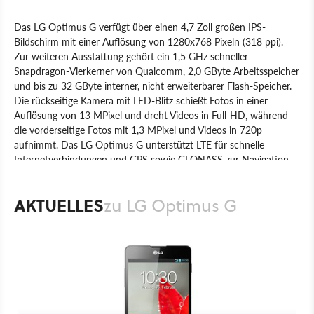
Das LG Optimus G verfügt über einen 4,7 Zoll großen IPS-
Bildschirm mit einer Auflösung von 1280x768 Pixeln (318 ppi).
Zur weiteren Ausstattung gehört ein 1,5 GHz schneller
Snapdragon-Vierkerner von Qualcomm, 2,0 GByte Arbeitsspeicher
und bis zu 32 GByte interner, nicht erweiterbarer Flash-Speicher.
Die rückseitige Kamera mit LED-Blitz schießt Fotos in einer
Auflösung von 13 MPixel und dreht Videos in Full-HD, während
die vorderseitige Fotos mit 1,3 MPixel und Videos in 720p
aufnimmt. Das LG Optimus G unterstützt LTE für schnelle
Internetverbindungen und GPS sowie GLONASS zur Navigation.
Ausgeliefert wird das High-End-Smartphone mit einer um einige
Funktionen erweiterten Version von Android 4.1.2.
AKTUELLES
zu LG Optimus G
Produkt
Smartphones
Hardware
LG