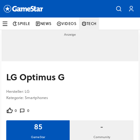
SPIELE
NEWS
VIDEOS
TECH
LG Optimus G
Hersteller: LG
Kategorie: Smartphones
0
0
85
-
GameStar
Community