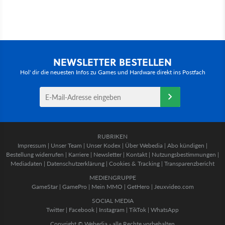
NEWSLETTER BESTELLEN
Hol' dir die neuesten Infos zu Games und Hardware direkt ins Postfach
RUBRIKEN
Impressum
|
Unser Team
|
Unser Kodex
|
Über Webedia
|
Abo kündigen
|
Bestellung widerrufen
|
Karriere
|
Newsletter
|
Kontakt
|
Nutzungsbestimmungen
|
Mediadaten
|
Datenschutzerklärung
|
Cookies & Tracking
|
Transparenzbericht
MEDIENGRUPPE
GameStar
|
GamePro
|
Mein MMO
|
GetHero
|
Jeuxvideo.com
SOCIAL MEDIA
Twitter
|
Facebook
|
Instagram
|
TikTok
|
WhatsApp
Copyright © Webedia - alle Rechte vorbehalten