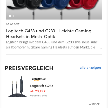
7
08.06.2017
Logitech G433 und G233 - Leichte Gaming-
Headsets in Mesh-Optik
Logitech bringt mit dem G433 und dem G233 zwei neue auhc
als Kopfhörer nutzbare Gaming Headsets auf den Markt, die
dank Mesh-Materialien besonders leicht und schick sein
sollen.
PREISVERGLEICH
alle anzeigen
Logitech G233
ab 20,13 €
Versand s. Shop
ANZEIGE