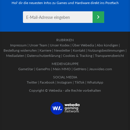
Hol' dir die neuesten Infos zu Games und Hardware direkt ins Postfach
RUBRIKEN
Impressum
|
Unser Team
|
Unser Kodex
|
Über Webedia
|
Abo kündigen
|
Bestellung widerrufen
|
Karriere
|
Newsletter
|
Kontakt
|
Nutzungsbestimmungen
|
Mediadaten
|
Datenschutzerklärung
|
Cookies & Tracking
|
Transparenzbericht
MEDIENGRUPPE
GameStar
|
GamePro
|
Mein MMO
|
GetHero
|
Jeuxvideo.com
SOCIAL MEDIA
Twitter
|
Facebook
|
Instagram
|
TikTok
|
WhatsApp
Copyright © Webedia - alle Rechte vorbehalten