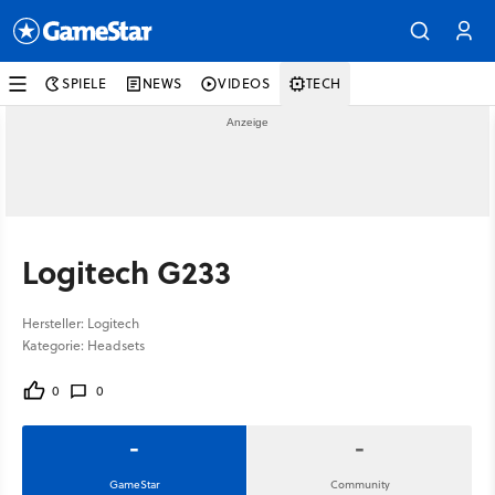
SPIELE
NEWS
VIDEOS
TECH
Logitech G233
Hersteller: Logitech
Kategorie: Headsets
0
0
-
-
GameStar
Community