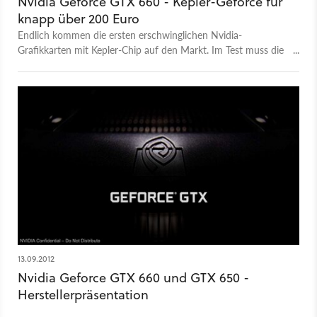
Nvidia Geforce GTX 660 - Kepler-Geforce für
knapp über 200 Euro
Endlich kommen die ersten erschwinglichen Nvidia-
Grafikkarten mit Kepler-Chip auf den Markt. Im Test muss die
Geforce GTX 660 für 225 Euro zeigen, wie schnell sie die
Benchmarks absolviert.
13.09.2012
Nvidia Geforce GTX 660 und GTX 650 -
Herstellerpräsentation