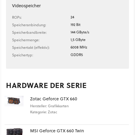
Videospeicher
24
ROPs:
192 Bit
Speicheranbindung:
144 GByte/s
Speicherbandbreite:
1,5 GByte
Speichermenge:
6008 MHz
Speichertakt (effektiv):
GDDR5
Speichertyp:
HARDWARE DER SERIE
Zotac Geforce GTX 660
Hersteller: Grafikkarten
Kategorie: Zotac
MSI Geforce GTX 660 Twin