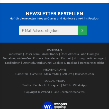
NEWSLETTER BESTELLEN
Hol' dir die neuesten Infos zu Games und Hardware direkt ins Postfach
RUBRIKEN
Impressum
|
Unser Team
|
Unser Kodex
|
Über Webedia
|
Abo kündigen
|
Bestellung widerrufen
|
Karriere
|
Newsletter
|
Kontakt
|
Nutzungsbestimmungen
|
Mediadaten
|
Datenschutzerklärung
|
Cookies & Tracking
|
Transparenzbericht
MEDIENGRUPPE
GameStar
|
GamePro
|
Mein MMO
|
GetHero
|
Jeuxvideo.com
SOCIAL MEDIA
Twitter
|
Facebook
|
Instagram
|
TikTok
|
WhatsApp
Copyright © Webedia - alle Rechte vorbehalten