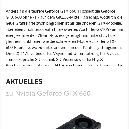
Anders als die teurere Geforce GTX 660 Ti basiert die Geforce
GTX 660 ohne »Ti« auf dem GK106-Mittelklassechip, wodurch die
neue Grafikkarte zwar langsamer ist als die anderen GTX-Modelle,
aber eben auch teils deutlich preiswerter. Auch der GK106 wird im
energieeffizienten 28-nm-Prozess gefertigt und unterstützt die
gleichen Funktionen wie die schnelleren Modelle aus der GTX-
600-Baureihe, wo zu unter anderem neuen Kantenglättungsmodi,
DirectX 11.1, verbessertes VSync und Unterstützung für Nvidias
stereoskopische 3D-Technik 3D Vision sowie die PhysX-
Beschleunigung auf der Grafikkarte gehören. Die Taktfrequenz des
Grafikchips liegt bei 980 MHz, der automatisch per GPU Boost
auf zumindest 1.033 MHz gesteigert wird. Zudem verfügt die
AKTUELLES
Geforce GTX 660 über einen 2,0 GByte großen Videospeicher, der
mit effektiv 6.008 MHz betrieben wird.
zu Nvidia Geforce GTX 660
Produkt
Grafikkarten
Hardware
Nvidia