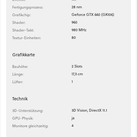
28 nm
Fertigungsprozess:
Geforce GTX 660 (GK106)
Grafikchip:
960
Shader:
980 MHz
Shader-Takt:
80
Textur-Einheiten:
Grafikkarte
2 Slots
Bauhöhe:
17,3 cm
Länge:
1
Lüfter:
Technik
3D Vision, DirectX 11.1
3D-Unterstützung:
ja
GPU-Physik:
4
Monitore gleichzeitig: