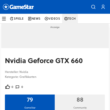
SPIELE
NEWS
VIDEOS
TECH
Nvidia Geforce GTX 660
Hersteller: Nvidia
Kategorie: Grafikkarten
0
0
79
88
GameStar
Community