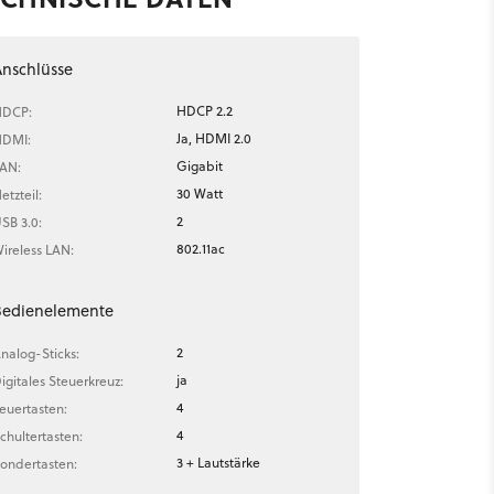
nschlüsse
HDCP 2.2
DCP:
Ja, HDMI 2.0
DMI:
Gigabit
AN:
30 Watt
etzteil:
2
SB 3.0:
802.11ac
ireless LAN:
Bedienelemente
2
nalog-Sticks:
ja
igitales Steuerkreuz:
4
euertasten:
4
chultertasten:
3 + Lautstärke
ondertasten: