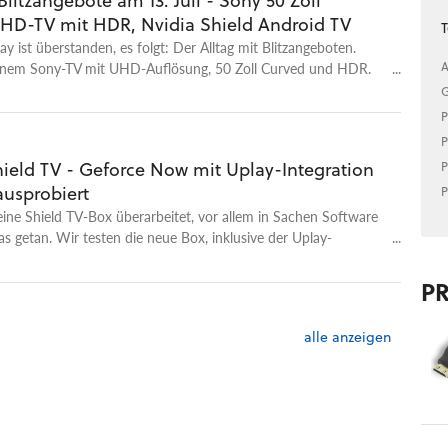
itzangebote am 13. Juli - Sony 50 Zoll
HD-TV mit HDR, Nvidia Shield Android TV
T
y ist überstanden, es folgt: Der Alltag mit Blitzangeboten.
inem Sony-TV mit UHD-Auflösung, 50 Zoll Curved und HDR.
A
duziert und das nicht einmal als Blitzangebot ist Nvidias Shield
G
 die Multimediakonsole mit der Technik von Nintendos Switch.
P
P
hield TV - Geforce Now mit Uplay-Integration
P
ausprobiert
P
eine Shield TV-Box überarbeitet, vor allem in Sachen Software
as getan. Wir testen die neue Box, inklusive der Uplay-
 beim Cloud-Gaming-Dienst Geforce Now.
P
alle anzeigen