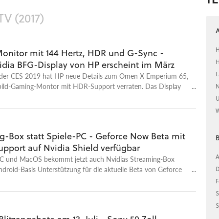
TV (2017)
A
H
Monitor mit 144 Hertz, HDR und G-Sync -
H
vidia BFG-Display von HP erscheint im März
L
er CES 2019 hat HP neue Details zum Omen X Emperium 65,
ild-Gaming-Montor mit HDR-Support verraten. Das Display
N
z zum Preis von rund 4.000 Euro auf den Markt kommen.
U
W
g-Box statt Spiele-PC - Geforce Now Beta mit
pport auf Nvidia Shield verfügbar
A
 und MacOS bekommt jetzt auch Nvidias Streaming-Box
ndroid-Basis Unterstützung für die aktuelle Beta von Geforce
D
F
S
S