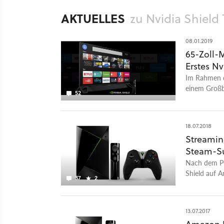
AKTUELLES
zu Nvidia Shield 
08.01.2019
65-Zoll-
Erstes N
Im Rahmen d
einem Großb
52
soll im Mär
18.07.2018
Streamin
Steam-Su
Nach dem PC
Shield auf A
37
2
Now.
13.07.2017