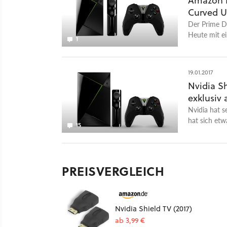
Amazon Bl
Curved U
Der Prime Da
Heute mit e
1
Ebenfalls re
Android TV,
19.01.2017
Nvidia S
exklusiv 
Nvidia hat s
hat sich etw
15
Integration
PREISVERGLEICH
Nvidia Shield TV (2017)
ab 3,99 €