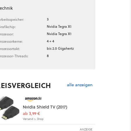
echnik
3
rbeitsspeicher:
Nvidia Tegra X1
rafikchip:
Nvidia Tegra X1
rozessor:
4 + 4
rozessorkerne:
bis 2.0 Gigahertz
rozessortakt:
8
rozessor-Threads:
REISVERGLEICH
alle anzeigen
Nvidia Shield TV (2017)
ab 3,99 €
Versand s. Shop
ANZEIGE