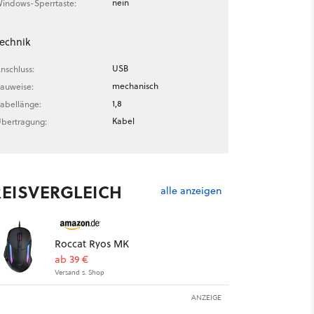
nein
indows-Sperrtaste:
echnik
USB
nschluss:
mechanisch
auweise:
1,8
abellänge:
Kabel
bertragung:
REISVERGLEICH
alle anzeigen
Roccat Ryos MK
ab 39 €
Versand s. Shop
ANZEIGE