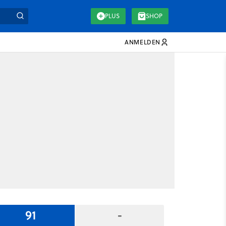
PLUS
SHOP
ANMELDEN
91
-