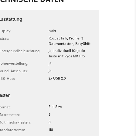
usstattung
nein
isplay:
Roccat Talk, Profile, 3
xtras:
Daumentasten, EasyShift
ja, individuell für jede
intergrundbeleuchtung:
Taste mit Ryos MK Pro
ja
öhenverstellung:
ja
ound-Anschluss:
2x USB 2.0
SB-Hub:
asten
Full Size
ormat:
5
akrotasten:
8
ultimedia-Tasten:
118
tandardtasten: