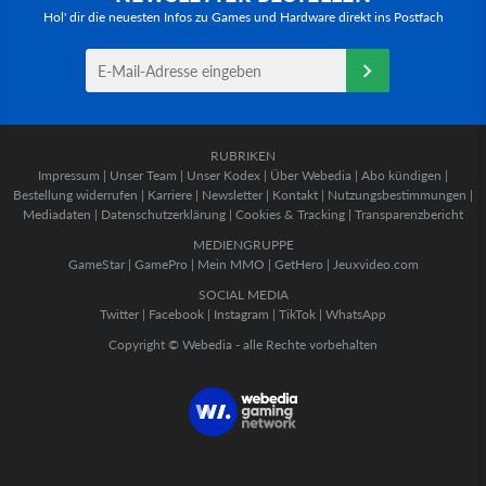
Hol' dir die neuesten Infos zu Games und Hardware direkt ins Postfach
RUBRIKEN
Impressum
|
Unser Team
|
Unser Kodex
|
Über Webedia
|
Abo kündigen
|
Bestellung widerrufen
|
Karriere
|
Newsletter
|
Kontakt
|
Nutzungsbestimmungen
|
Mediadaten
|
Datenschutzerklärung
|
Cookies & Tracking
|
Transparenzbericht
MEDIENGRUPPE
GameStar
|
GamePro
|
Mein MMO
|
GetHero
|
Jeuxvideo.com
SOCIAL MEDIA
Twitter
|
Facebook
|
Instagram
|
TikTok
|
WhatsApp
Copyright © Webedia - alle Rechte vorbehalten