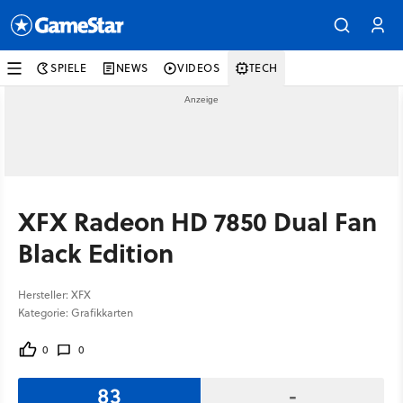
SPIELE
NEWS
VIDEOS
TECH
XFX Radeon HD 7850 Dual Fan
Black Edition
Hersteller: XFX
Kategorie: Grafikkarten
0
0
83
-