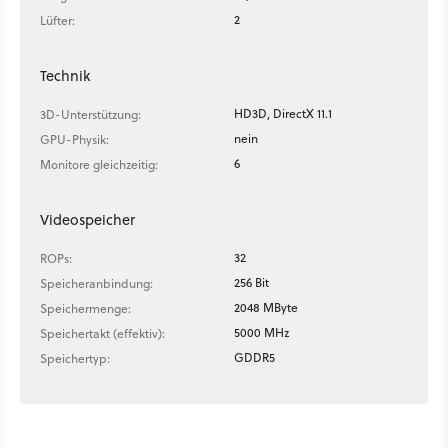
2
Lüfter:
Technik
HD3D, DirectX 11.1
3D-Unterstützung:
nein
GPU-Physik:
6
Monitore gleichzeitig:
Videospeicher
32
ROPs:
256 Bit
Speicheranbindung:
2048 MByte
Speichermenge:
5000 MHz
Speichertakt (effektiv):
GDDR5
Speichertyp: