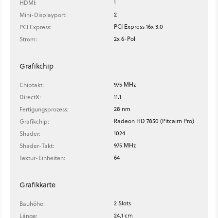
1
HDMI:
2
Mini-Displayport:
PCI Express 16x 3.0
PCI Express:
2x 6-Pol
Strom:
Grafikchip
975 MHz
Chiptakt:
11.1
DirectX:
28 nm
Fertigungsprozess:
Radeon HD 7850 (Pitcairn Pro)
Grafikchip:
1024
Shader:
975 MHz
Shader-Takt:
64
Textur-Einheiten:
Grafikkarte
2 Slots
Bauhöhe:
24,1 cm
Länge: