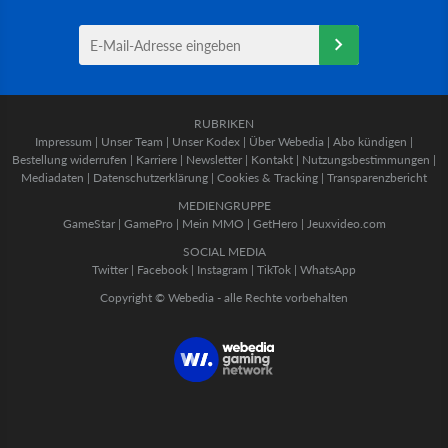
RUBRIKEN
Impressum
|
Unser Team
|
Unser Kodex
|
Über Webedia
|
Abo kündigen
|
Bestellung widerrufen
|
Karriere
|
Newsletter
|
Kontakt
|
Nutzungsbestimmungen
|
Mediadaten
|
Datenschutzerklärung
|
Cookies & Tracking
|
Transparenzbericht
MEDIENGRUPPE
GameStar
|
GamePro
|
Mein MMO
|
GetHero
|
Jeuxvideo.com
SOCIAL MEDIA
Twitter
|
Facebook
|
Instagram
|
TikTok
|
WhatsApp
Copyright © Webedia - alle Rechte vorbehalten