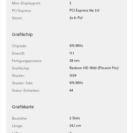
2
Mini-Displayport:
PCI Express 16x 3.0
PCI Express:
2x 6-Pol
Strom:
Grafikchip
975 MHz
Chiptakt:
11.1
DirectX:
28 nm
Fertigungsprozess:
Radeon HD 7850 (Pitcairn Pro)
Grafikchip:
1024
Shader:
975 MHz
Shader-Takt:
64
Textur-Einheiten:
Grafikkarte
2 Slots
Bauhöhe:
24,1 cm
Länge:
2