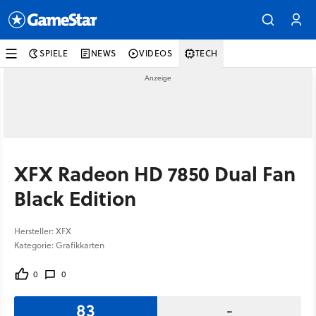
SPIELE
NEWS
VIDEOS
TECH
XFX Radeon HD 7850 Dual Fan
Black Edition
Hersteller: XFX
Kategorie: Grafikkarten
0
0
83
-